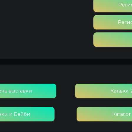
Реги
Реги
день выставки
Каталог
нки и Бейби
Катало