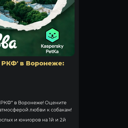
 РКФ' в Воронеже:
 РКФ" в Воронеже! Оцените
 атмосферой любви к собакам!
ослых и юниоров на 1й и 2й