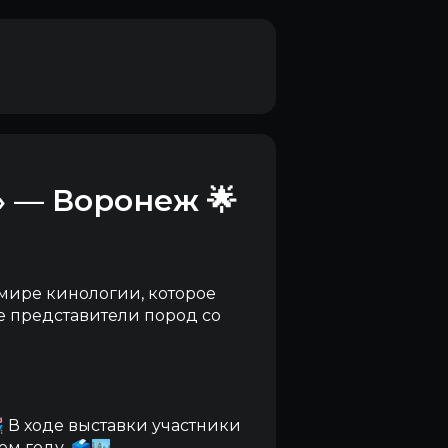
» — Воронеж 🌟
мире кинологии, которое
е представители пород со
 В ходе выставки участники
 году. 🗳️🏙️