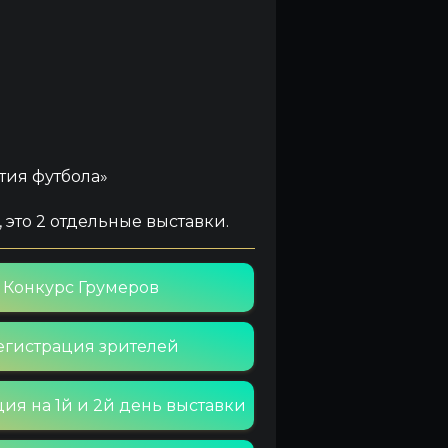
тия футбола»
ь, это 2 отдельные выставки.
Конкурс Грумеров
егистрация зрителей
ия на 1й и 2й день выставки