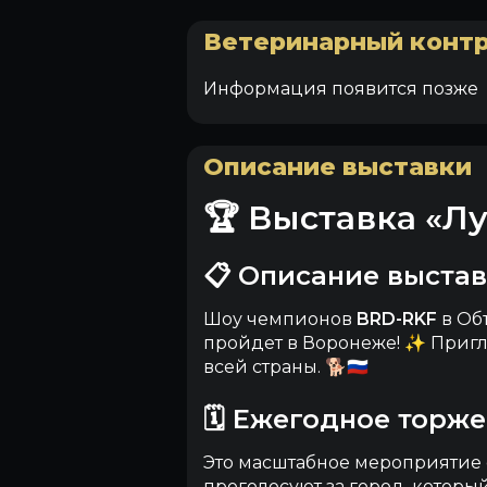
Ветеринарный конт
Информация появится позже
Описание выставки
🏆 Выставка «Л
📋 Описание выста
Шоу чемпионов
BRD-RKF
в Об
пройдет в Воронеже! ✨ Пригл
всей страны. 🐕🇷🇺
🗓️ Ежегодное торж
Это масштабное мероприятие с
проголосуют за город, которы