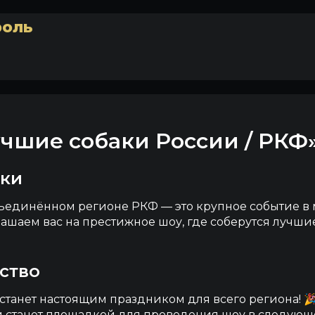
роль
учшие собаки России / РКФ
вки
ъединённом регионе РКФ — это крупное событие в 
ашаем вас на престижное шоу, где соберутся лучши
ество
танет настоящим праздником для всего региона! 🎉
й станет площадкой для проведения шоу в следующем