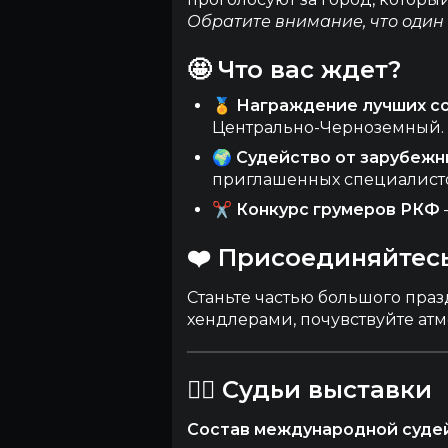
Обратите внимание, что один 
🤩 Что вас ждет?
🏅
Награждение лучших с
Центрально-Черноземный.
🌍
Судейство от зарубежн
приглашенных специалист
✂️
Конкурс грумеров РКФ
❤️ Присоединяйтес
Станьте частью большого пра
хендлерами, почувствуйте ат
👨‍⚖️ Судьи выставки
Состав международной судей