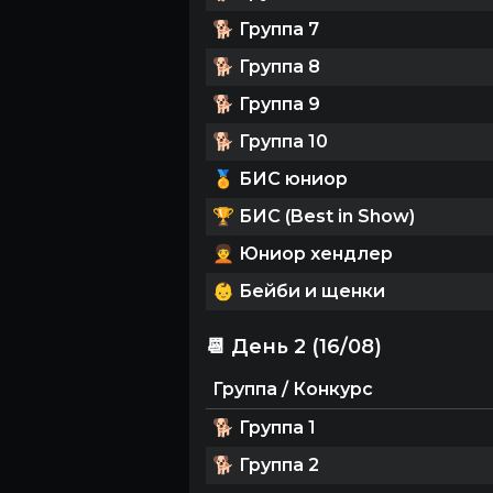
🐕
Группа 7
🐕
Группа 8
🐕
Группа 9
🐕
Группа 10
🏅
БИС юниор
🏆
БИС (Best in Show)
🧑‍🦱
Юниор хендлер
👶
Бейби и щенки
📆 День 2 (16/08)
Группа / Конкурс
🐕
Группа 1
🐕
Группа 2