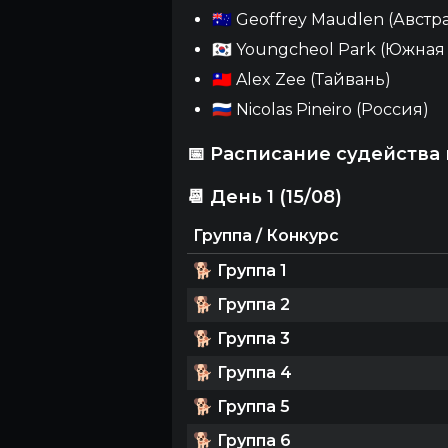
🇦🇺 Geoffrey Maudlen (Австр
🇰🇷 Youngcheol Park (Южная
🇹🇼 Alex Zee (Тайвань)
🇷🇺 Nicolas Pineiro (Россия)
📅 Расписание судейства
📆 День 1 (15/08)
Группа / Конкурс
🐕
Группа 1
🐕
Группа 2
🐕
Группа 3
🐕
Группа 4
🐕
Группа 5
🐕
Группа 6