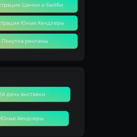
страция Щенки и Бейби
страция Юные Хендлеры
Покупка рекламы
 2й день выставки
г Юные Хендлеры