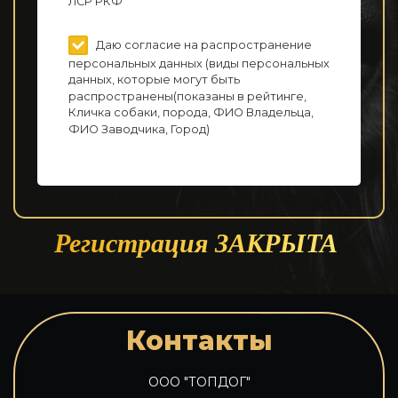
ЛСР РКФ
Даю согласие на распространение
персональных данных (виды персональных
данных, которые могут быть
распространены(показаны в рейтинге,
Кличка собаки, порода, ФИО Владельца,
ФИО Заводчика, Город)
Регистрация ЗАКРЫТА
Контакты
ООО "ТОПДОГ"