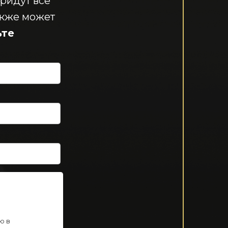
придут все
акже может
ьте
ю в