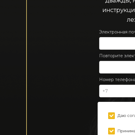
дважды, н
инструкци
ле
Электронная поч
Повторите элек
Номер телефона
Даю сог
Принима