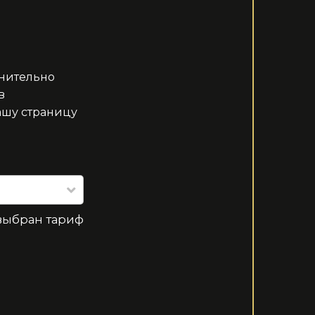
лнительно
в
ашу страницу
выбран тариф