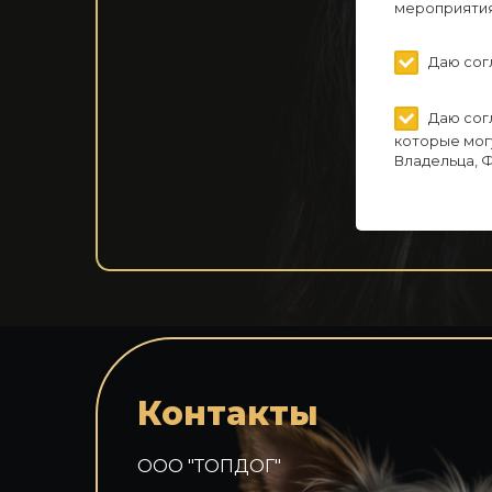
мероприятия
Даю сог
Даю сог
которые мог
Владельца, 
Контакты
ООО "ТОПДОГ"