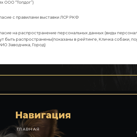
х ООО “Топдог”)
ласие с правилами выставки ЛСР РКФ
ласие на распространение персональных данных (виды персонал
ут быть распространены(показаны в рейтинге, Кличка собаки, п
ФИО Заводчика, Город)
Навигация
ГЛАВНАЯ