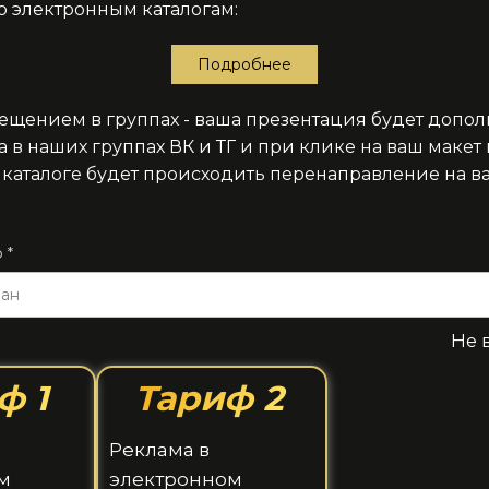
 электронным каталогам:
Подробнее
ещением в группах - ваша презентация будет допо
 в наших группах ВК и ТГ и при клике на ваш макет 
каталоге будет происходить перенаправление на в
 *
ран
Не 
ф 1
Тариф 2
Реклама в
м
электронном