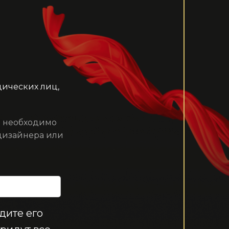
ических лиц,
е необходимо
 дизайнера или
дите его