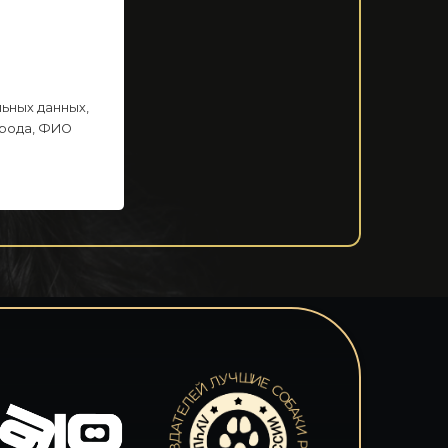
ьных данных,
орода, ФИО