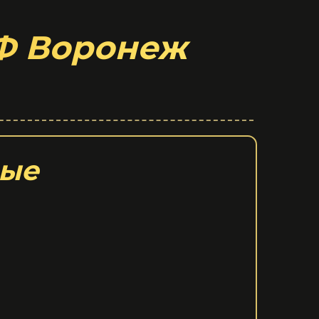
КФ Воронеж
ы
ные