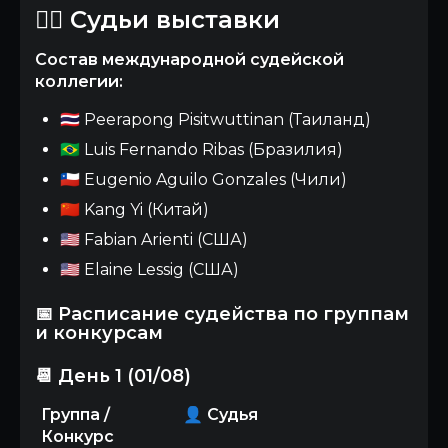
👨‍⚖️ Судьи выставки
Состав международной судейской
коллегии:
🇹🇭 Peerapong Pisitwuttinan (Таиланд)
🇧🇷 Luis Fernando Ribas (Бразилия)
🇨🇱 Eugenio Aguilo Gonzales (Чили)
🇨🇳 Kang Yi (Китай)
🇺🇸 Fabian Arienti (США)
🇺🇸 Elaine Lessig (США)
📅 Расписание судейства по группам
и конкурсам
📆 День 1 (01/08)
Группа /
👤 Судья
Конкурс