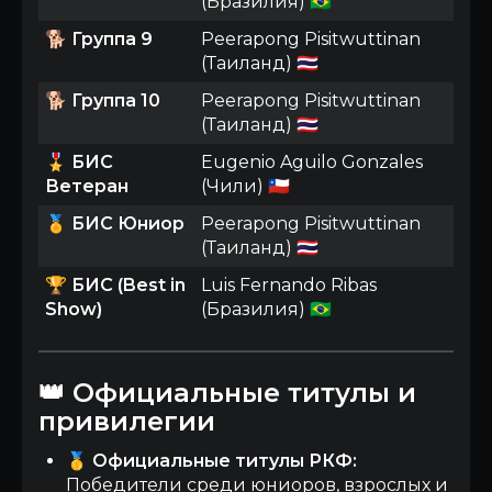
(Бразилия) 🇧🇷
🐕
Группа 9
Peerapong Pisitwuttinan
(Таиланд) 🇹🇭
🐕
Группа 10
Peerapong Pisitwuttinan
(Таиланд) 🇹🇭
🎖️
БИС
Eugenio Aguilo Gonzales
Ветеран
(Чили) 🇨🇱
🏅
БИС Юниор
Peerapong Pisitwuttinan
(Таиланд) 🇹🇭
🏆
БИС (Best in
Luis Fernando Ribas
Show)
(Бразилия) 🇧🇷
👑 Официальные титулы и
привилегии
🥇
Официальные титулы РКФ:
Победители среди юниоров, взрослых и