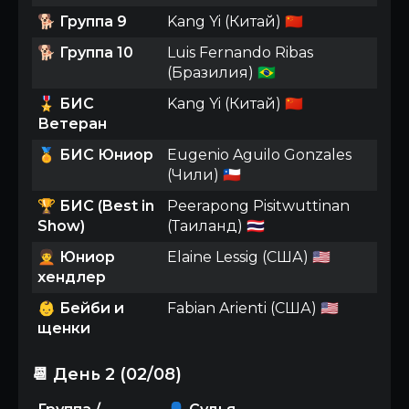
🐕
Группа 9
Kang Yi (Китай) 🇨🇳
🐕
Группа 10
Luis Fernando Ribas
(Бразилия) 🇧🇷
🎖️
БИС
Kang Yi (Китай) 🇨🇳
Ветеран
🏅
БИС Юниор
Eugenio Aguilo Gonzales
(Чили) 🇨🇱
🏆
БИС (Best in
Peerapong Pisitwuttinan
Show)
(Таиланд) 🇹🇭
🧑‍🦱
Юниор
Elaine Lessig (США) 🇺🇸
хендлер
👶
Бейби и
Fabian Arienti (США) 🇺🇸
щенки
📆 День 2 (02/08)