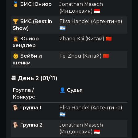
🏅
БИС Юниор
Jonathan Masech
(Индонезия) 🇮🇩
🏆
БИС (Best in
Elisa Handel (Аргентина)
Show)
🇦🇷
🧑‍🦱
Юниор
Zhang Kai (Китай) 🇨🇳
хендлер
👶
Бейби и
Fei Zhou (Китай) 🇨🇳
щенки
📆 День 2 (01/11)
Группа /
👤 Судья
Конкурс
🐕
Группа 1
Elisa Handel (Аргентина)
🇦🇷
🐕
Группа 2
Jonathan Masech
(Индонезия) 🇮🇩